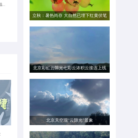
...
立秋：暑热尚存 大自然已埋下红黄伏笔
北京彩虹云隙光七彩云浓积云接连上线
北京天空现“云隙光”景象
律