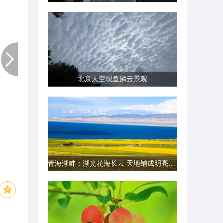
北京天空现鱼鳞云景观
青海湖畔：湖光花海长云 天地铺成明亮画卷