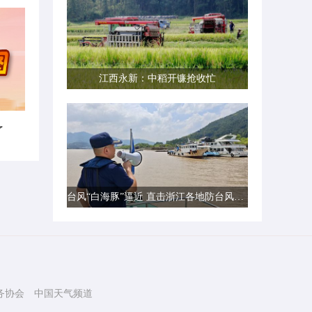
江西永新：中稻开镰抢收忙
了
台风“白海豚”逼近 直击浙江各地防台风一线现场
务协会
中国天气频道