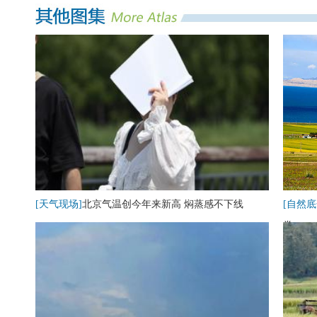
[天气现场]
北京气温创今年来新高 焖蒸感不下线
[自然底
卷