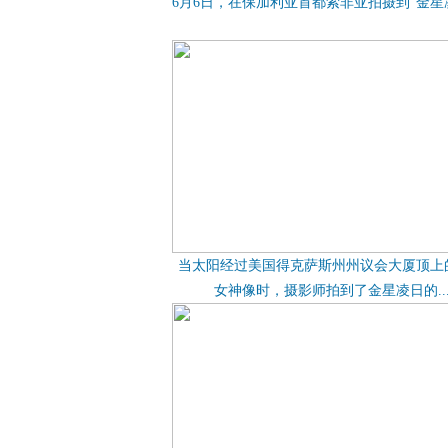
6月6日，在保加利亚首都索非亚拍摄到“金星
当太阳经过美国得克萨斯州州议会大厦顶上
女神像时，摄影师拍到了金星凌日的..