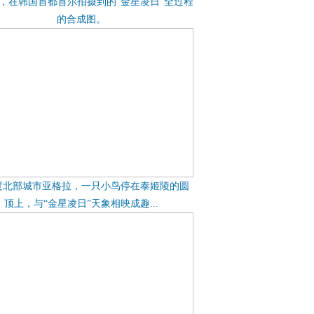
日，在韩国首都首尔拍摄到的“金星凌日”全过程
的合成图。
度北部城市亚格拉，一只小鸟停在泰姬陵的圆
顶上，与“金星凌日”天象相映成趣...