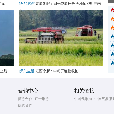
下线
[自然底色]
青海湖畔：湖光花海长云 天地铺成明亮画
卷
上线
[天气生活]
江西永新：中稻开镰抢收忙
营销中心
相关链接
商务合作
广告服务
中国气象局
中国气象服
媒资合作