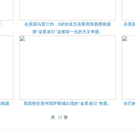
”。
在美国马里兰州，8岁的亚历克斯用简易墨镜观
在美
测"金星凌日"这难得一见的天文奇观...
远镜观
美国密苏里州堪萨斯城出现的“金星凌日”奇观。
在巴
共
12
张