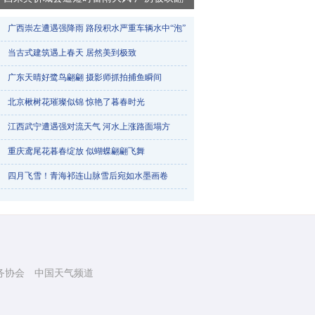
广西崇左遭遇强降雨 路段积水严重车辆水中“泡”​
当古式建筑遇上春天 居然美到极致
广东天晴好鹭鸟翩翩 摄影师抓拍捕鱼瞬间
北京楸树花璀璨似锦 惊艳了暮春时光
江西武宁遭遇强对流天气 河水上涨路面塌方
重庆鸢尾花暮春绽放 似蝴蝶翩翩飞舞
烟台天气一天三变 降雨冰雹降雪轮番登场
四月飞雪！青海祁连山脉雪后宛如水墨画卷
务协会
中国天气频道