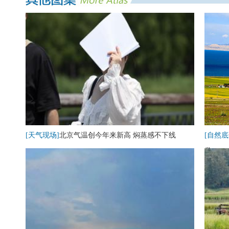
[天气现场]
北京气温创今年来新高 焖蒸感不下线
[自然底
卷