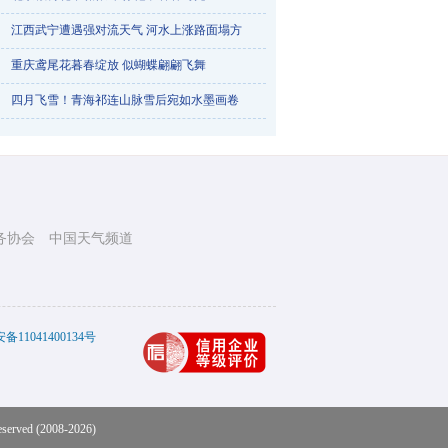
江西武宁遭遇强对流天气 河水上涨路面塌方
重庆鸢尾花暮春绽放 似蝴蝶翩翩飞舞
云南多地遭遇冰雹侵袭
四月飞雪！青海祁连山脉雪后宛如水墨画卷
务协会
中国天气频道
四川犍为开往春天的小火车趟趟爆满
11041400134号
eserved (2008-2026)