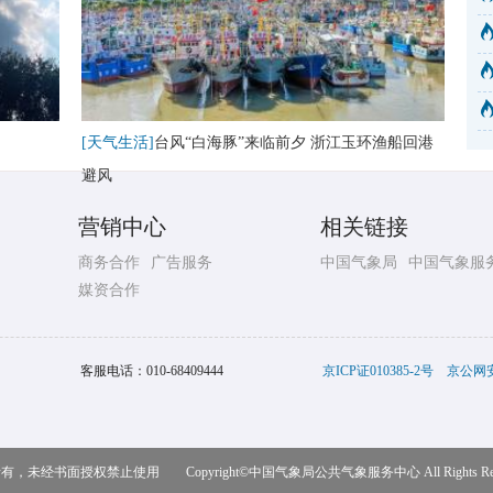
[天气生活]
台风“白海豚”来临前夕 浙江玉环渔船回港
避风
营销中心
相关链接
商务合作
广告服务
中国气象局
中国气象服
媒资合作
客服电话：
010-68409444
京ICP证010385-2号
京公网安备
，未经书面授权禁止使用 Copyright©
中国气象局公共气象服务中心
All Rights R