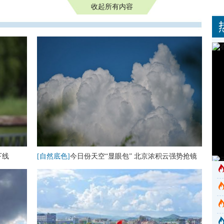
收起所有内容
下线
[自然底色]
今日份天空“显眼包” 北京浓积云强势抢镜