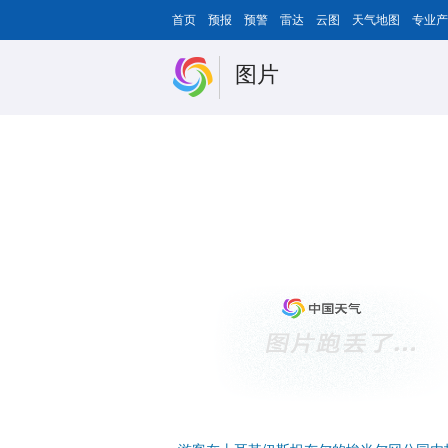
首页
预报
预警
雷达
云图
天气地图
专业产
图片