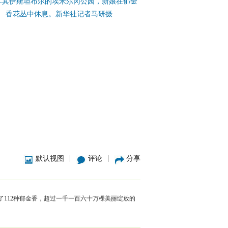
耳其伊斯坦布尔的埃米尔冈公园，新娘在郁金
香花丛中休息。新华社记者马研摄
|
|
默认视图
评论
分享
112种郁金香，超过一千一百六十万棵美丽绽放的