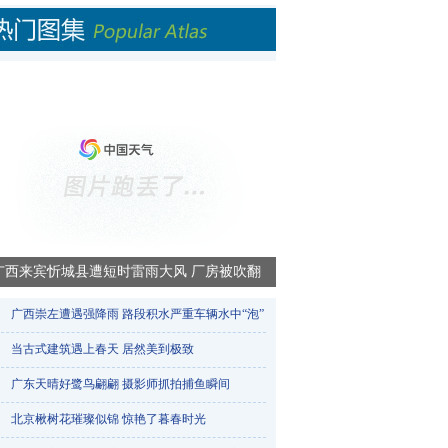
广西来宾忻城县遭短时雷雨大风 厂房被吹翻
广西崇左遭遇强降雨 路段积水严重车辆水中“泡”​
当古式建筑遇上春天 居然美到极致
广东天晴好鹭鸟翩翩 摄影师抓拍捕鱼瞬间
北京楸树花璀璨似锦 惊艳了暮春时光