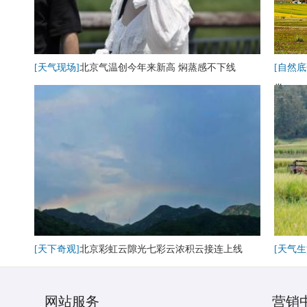
[天气现场]
北京气温创今年来新高 焖蒸感不下线
[自然底
卷
[天下奇观]
北京彩虹云隙光七彩云浓积云接连上线
[天气生
网站服务
营销