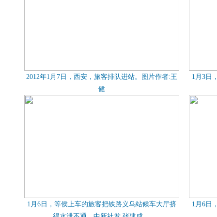
2012年1月7日，西安，旅客排队进站。图片作者:王
1月3
健
1月6日，等侯上车的旅客把铁路义乌站候车大厅挤
1月6
得水泄不通。中新社发 张建成 ...