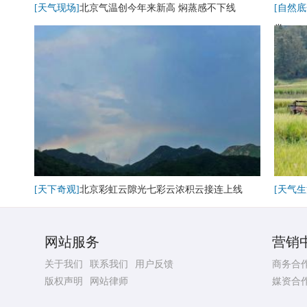
[天气现场]
北京气温创今年来新高 焖蒸感不下线
[自然底
卷
[天下奇观]
北京彩虹云隙光七彩云浓积云接连上线
[天气生
网站服务
营销
关于我们
联系我们
用户反馈
商务合
版权声明
网站律师
媒资合