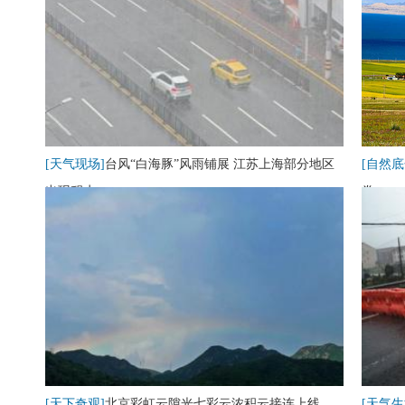
[天气现场]
台风“白海豚”风雨铺展 江苏上海部分地区
[自然底
出现积水
卷
[天下奇观]
北京彩虹云隙光七彩云浓积云接连上线
[天气生