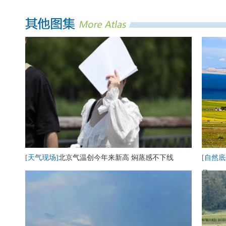
[天气现场]
北京气温创今年来新高 焖蒸感不下线
[自然底
卷