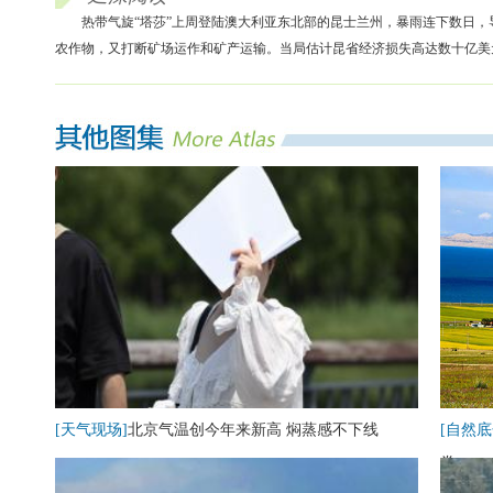
热带气旋“塔莎”上周登陆澳大利亚东北部的昆士兰州，暴雨连下数日
农作物，又打断矿场运作和矿产运输。当局估计昆省经济损失高达数十亿美元
[天气现场]
北京气温创今年来新高 焖蒸感不下线
[自然底
卷