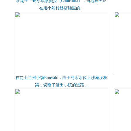
在昆士兰州小镇钦契拉（Chinchilla），当地居民正
在用小船转移店铺里的...
在昆士兰州小镇Emerald，由于河水水位上涨淹没桥
梁，切断了进出小镇的道路...