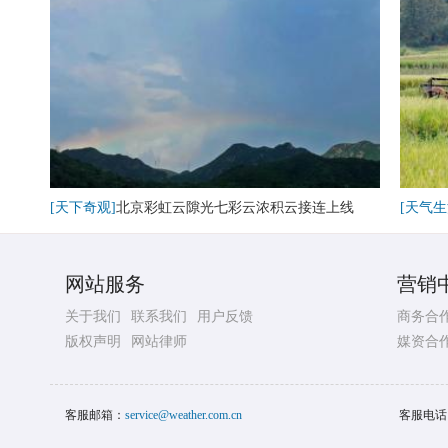
[天下奇观]
北京彩虹云隙光七彩云浓积云接连上线
[天气生
网站服务
营销
关于我们
联系我们
用户反馈
商务合
版权声明
网站律师
媒资合
客服邮箱：
service@weather.com.cn
客服电话