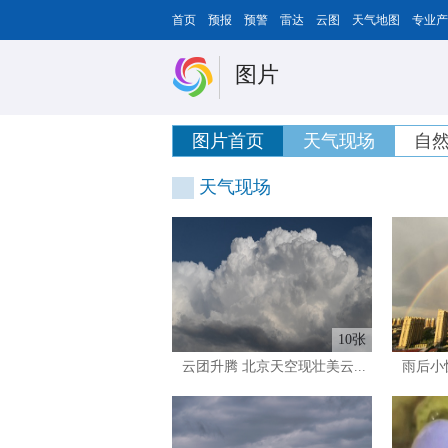
首页
预报
预警
雷达
云图
天气地图
专业产
图片
图片首页
天气现场
自
天气现场
10张
云团升腾 北京天空现壮美云...
雨后小惊