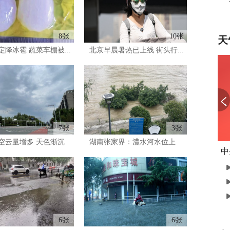
8张
10张
天
降冰雹 蔬菜车棚被...
北京早晨暑热已上线 街头行...
7张
3张
空云量增多 天色渐沉
湖南张家界：澧水河水位上
中
涨...
6张
6张