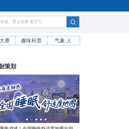
大赛
趣味科普
气象.人
创策划
暑热消减！全国睡眠舒适度地图出炉