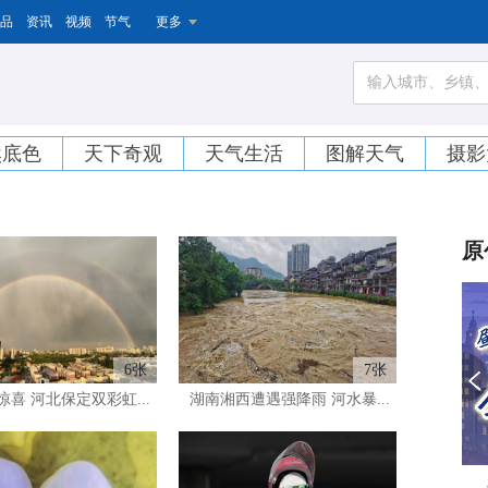
品
资讯
视频
节气
更多
然底色
天下奇观
天气生活
图解天气
摄影
原
6张
7张
喜 河北保定双彩虹...
湖南湘西遭遇强降雨 河水暴...