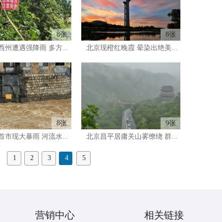
8张
8张
州遭遇强降雨 多方...
北京现橙红晚霞 晕染出绝美...
8张
9张
市现大暴雨 河流水...
北京昌平居庸关山雾缭绕 群...
1
2
3
4
5
营销中心
相关链接