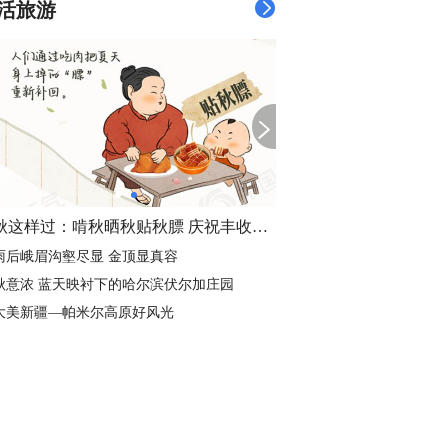
活旅游
立秋这样过：啃秋晒秋贴秋膘 庆祝丰收迎秋来
雨后峨眉沟壑尽显 金顶显真容
秋意浓 蓝天映衬下的哈尔滨伏尔加庄园
大美新疆—帕米尔高原好风光