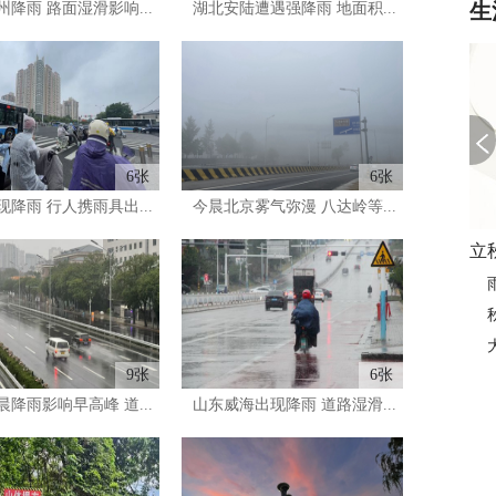
生
降雨 路面湿滑影响...
湖北安陆遭遇强降雨 地面积...
6张
6张
降雨 行人携雨具出...
今晨北京雾气弥漫 八达岭等...
9张
6张
降雨影响早高峰 道...
山东威海出现降雨 道路湿滑...