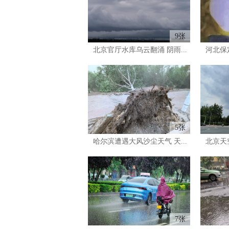
9张
北京官厅水库乌云翻涌 阴雨...
河北保定
5张
哈尔滨遭遇大风沙尘天气 天...
北京天
7张