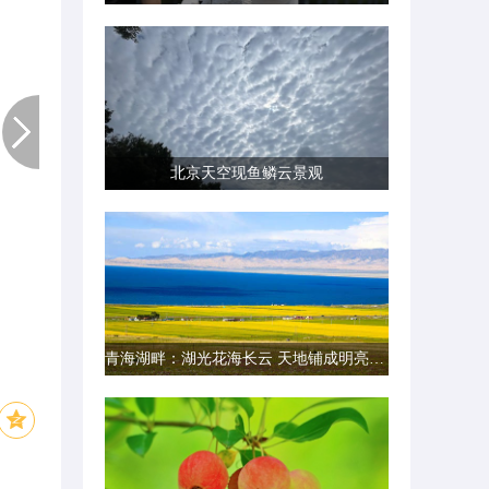
北京天空现鱼鳞云景观
青海湖畔：湖光花海长云 天地铺成明亮画卷