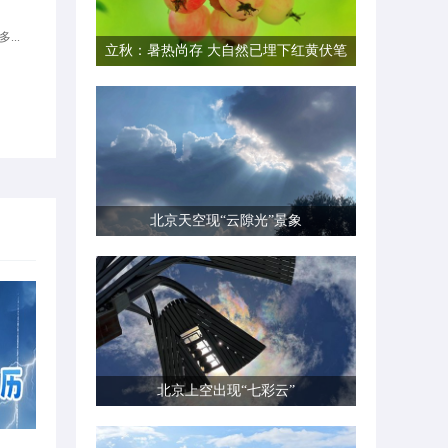
...
立秋：暑热尚存 大自然已埋下红黄伏笔
北京天空现“云隙光”景象
北京上空出现“七彩云”