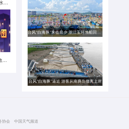
北方城市降雨日历出炉 看哪里雨水超长待机
台风“白海豚”来临前夕 浙江玉环渔船回港避风
暑热不打烊！首个全国热带夜指数地图发布
台风“白海豚”逼近 游客从南麂岛撤离上岸
务协会
中国天气频道