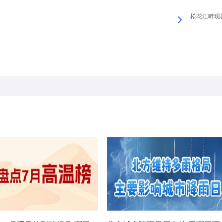
松花江畔现雾