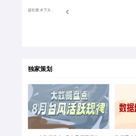
超壮观:水下火...
独家策划