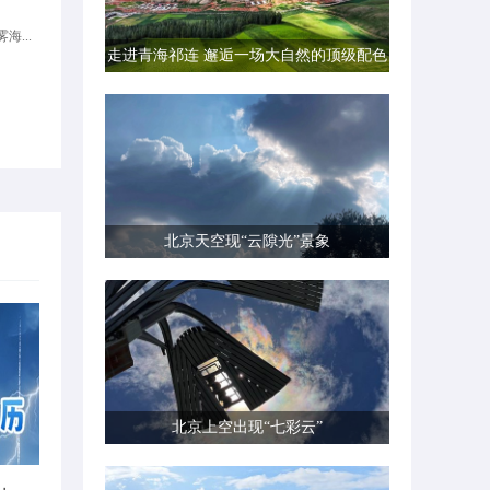
海...
走进青海祁连 邂逅一场大自然的顶级配色
北京天空现“云隙光”景象
北京上空出现“七彩云”