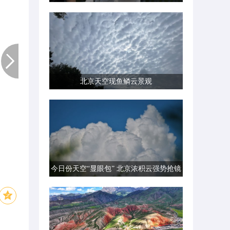
北京天空现鱼鳞云景观
今日份天空“显眼包” 北京浓积云强势抢镜