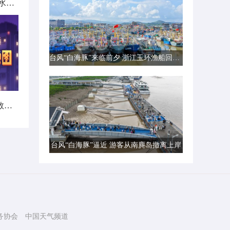
北方城市降雨日历出炉 看哪里雨水超长待机
台风“白海豚”来临前夕 浙江玉环渔船回港避风
暑热不打烊！首个全国热带夜指数地图发布
台风“白海豚”逼近 游客从南麂岛撤离上岸
务协会
中国天气频道