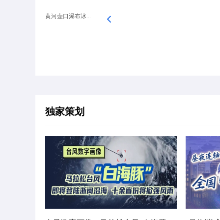
黄河壶口瀑布冰...
独家策划