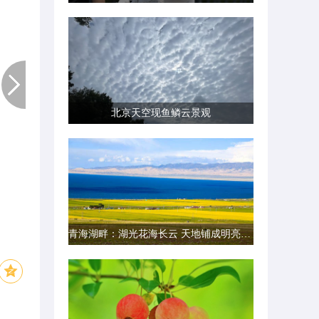
北京天空现鱼鳞云景观
青海湖畔：湖光花海长云 天地铺成明亮画卷