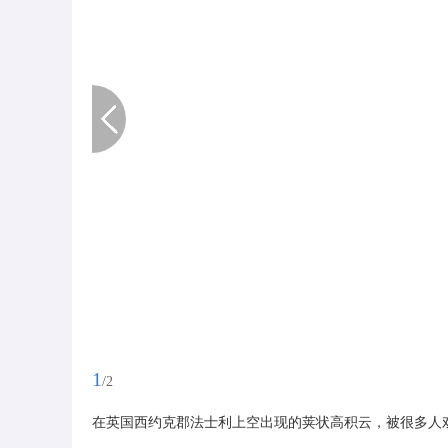
1
/2
在英国西约克郡法士利上空出现的荚状高积云，被很多人戏称