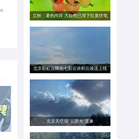
...
立秋：暑热尚存 大自然已埋下红黄伏笔
北京彩虹云隙光七彩云浓积云接连上线
北京天空现“云隙光”景象