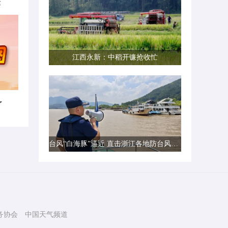
律
江西永新：中稻开镰抢收忙
了
台风“白海豚”逼近 直击浙江各地防台风一线现场
务协会
中国天气频道