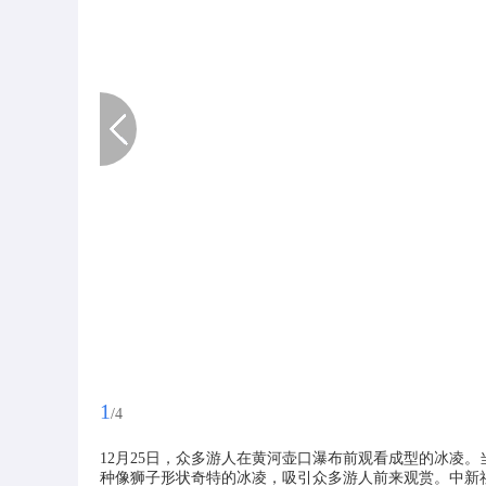
1
/4
12月25日，众多游人在黄河壶口瀑布前观看成型的冰凌
种像狮子形状奇特的冰凌，吸引众多游人前来观赏。中新社发 