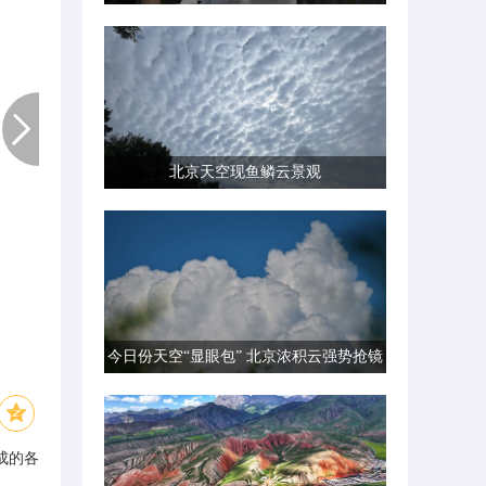
北京天空现鱼鳞云景观
今日份天空“显眼包” 北京浓积云强势抢镜
成的各