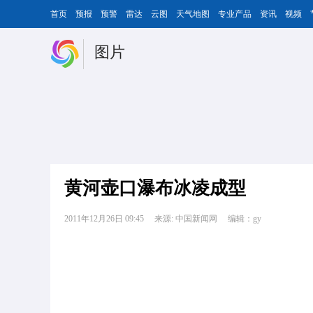
首页
预报
预警
雷达
云图
天气地图
专业产品
资讯
视频
图片
黄河壶口瀑布冰凌成型
2011年12月26日 09:45
来源: 中国新闻网
编辑：gy