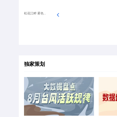
松花江畔 雾色...
独家策划