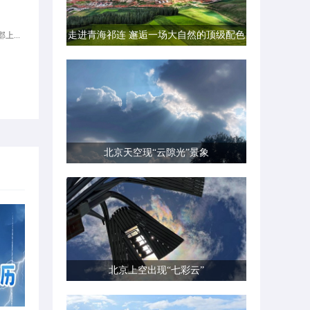
走进青海祁连 邂逅一场大自然的顶级配色
上...
北京天空现“云隙光”景象
北京上空出现“七彩云”