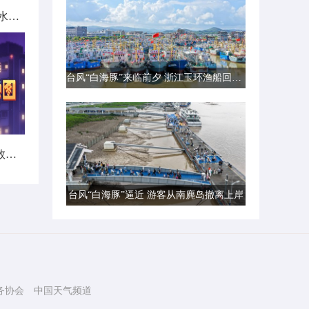
北方城市降雨日历出炉 看哪里雨水超长待机
台风“白海豚”来临前夕 浙江玉环渔船回港避风
暑热不打烊！首个全国热带夜指数地图发布
台风“白海豚”逼近 游客从南麂岛撤离上岸
务协会
中国天气频道