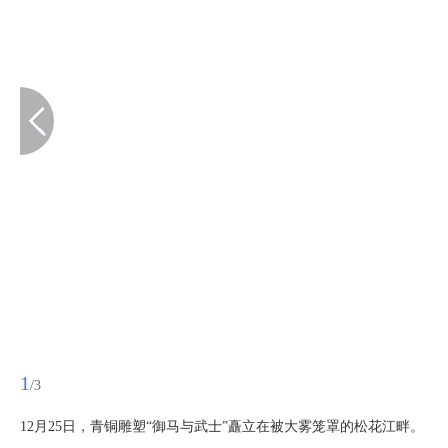
1
/3
12月25日，青铜雕塑“御马与武士”矗立在被大雾笼罩的松花江畔。