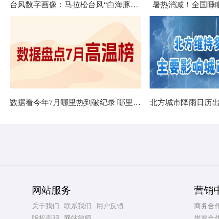
台风数字画像：马拉松台风“白海豚”将影响十余省份
暑热消减！全国睡
数据看今年7月哪里热到破纪录 哪里暑热连轴转
网站服务
营销
关于我们
联系我们
用户反馈
商务合
版权声明
网站律师
媒资合