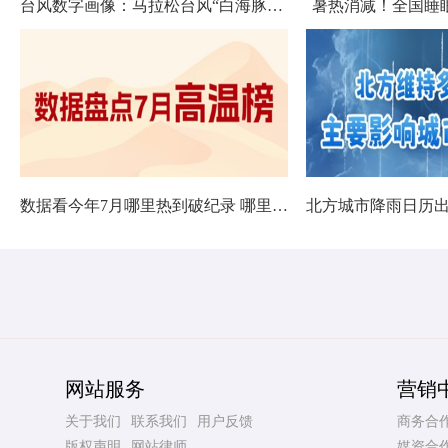
台风数字画像：马拉松台风“白海豚”将影响十余省份
暑热消减！全国睡
数据看今年7月哪里热到破纪录 哪里暑热连轴转
网站服务
营销
关于我们
联系我们
用户反馈
商务合
版权声明
网站律师
媒资合