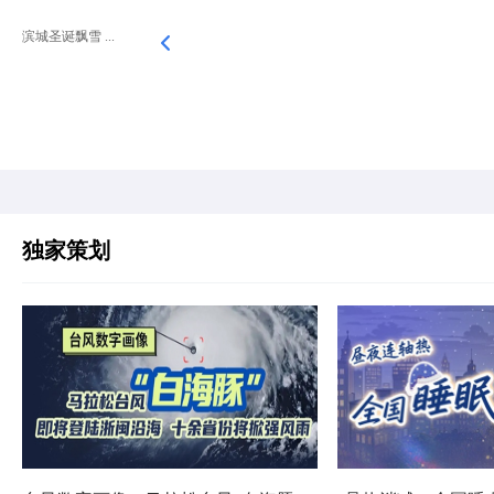
滨城圣诞飘雪 ...
独家策划