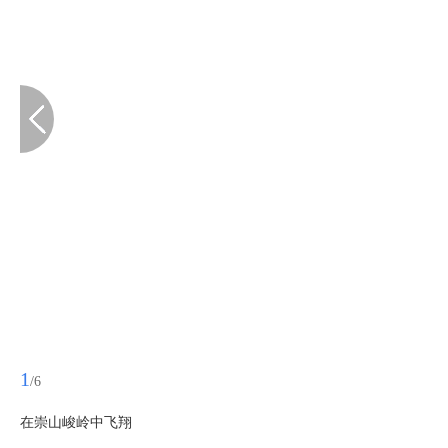
1
/6
在崇山峻岭中飞翔