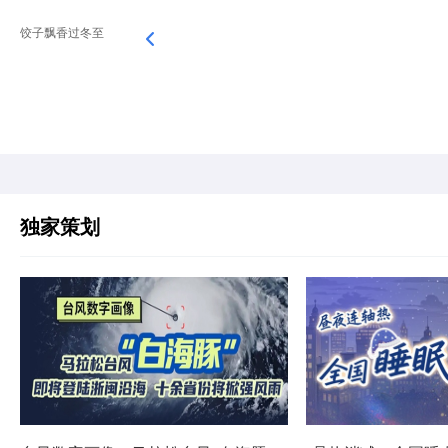
饺子飘香过冬至
独家策划