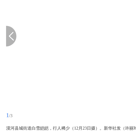
1
/3
漠河县城街道白雪皑皑，行人稀少（12月23日摄）。新华社发（许丽玲