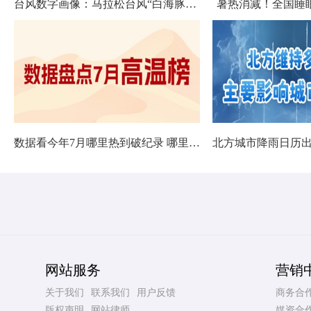
台风数字画像：马拉松台风“白海豚”将影响十余省份
暑热消减！全国睡
数据看今年7月哪里热到破纪录 哪里暑热连轴转
网站服务
营销
关于我们
联系我们
用户反馈
商务合
版权声明
网站律师
媒资合