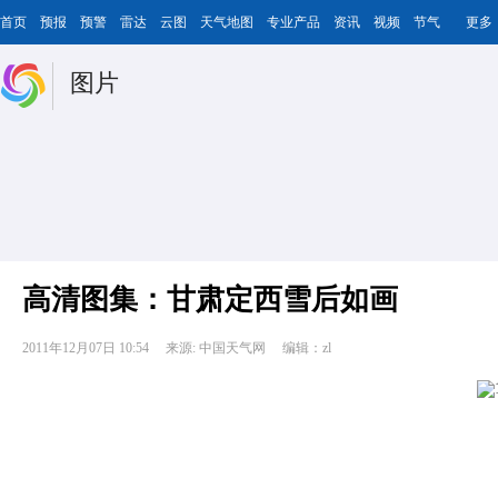
首页
预报
预警
雷达
云图
天气地图
专业产品
资讯
视频
节气
更多
图片
高清图集：甘肃定西雪后如画
2011年12月07日 10:54
来源: 中国天气网
编辑：zl