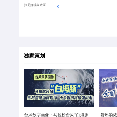
拉尼娜现象致哥...
独家策划
台风数字画像：马拉松台风“白海豚”将影响十余省份
暑热消减