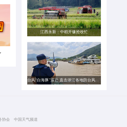
江西永新：中稻开镰抢收忙
了
台风“白海豚”逼近 直击浙江各地防台风一线现场
务协会
中国天气频道