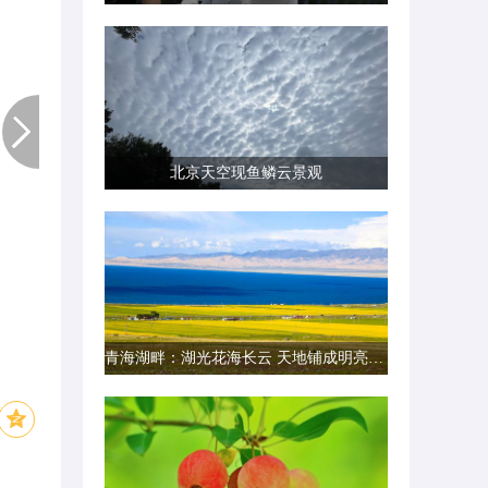
北京天空现鱼鳞云景观
青海湖畔：湖光花海长云 天地铺成明亮画卷