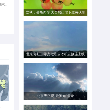
气...
立秋：暑热尚存 大自然已埋下红黄伏笔
北京彩虹云隙光七彩云浓积云接连上线
北京天空现“云隙光”景象
律