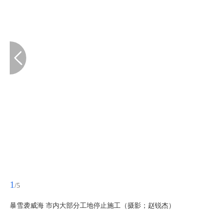
1
/5
暴雪袭威海 市内大部分工地停止施工（摄影；赵锐杰）