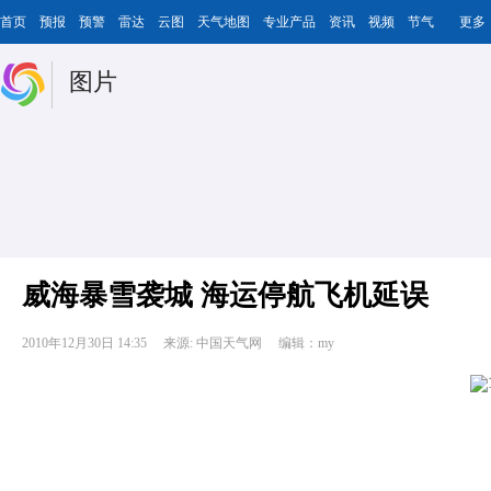
首页
预报
预警
雷达
云图
天气地图
专业产品
资讯
视频
节气
更多
图片
威海暴雪袭城 海运停航飞机延误
2010年12月30日 14:35
来源: 中国天气网
编辑：my