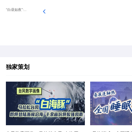
“白昼如夜":...
独家策划