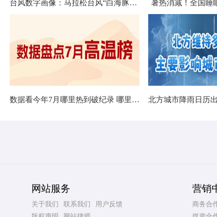
台风数字画像：马拉松台风“白海豚”将影响十余省份
暑热消减！全国睡
数据看今年7月哪里热到破纪录 哪里暑热连轴转
网站服务
营销
关于我们
联系我们
用户反馈
商务合
版权声明
网站律师
媒资合