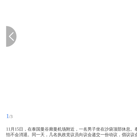
1
/3
11月15日，在泰国曼谷廊曼机场附近，一名男子坐在沙袋顶部休息。
怕不会消退。同一天，几名执政党议员向议会递交一份动议，倡议议