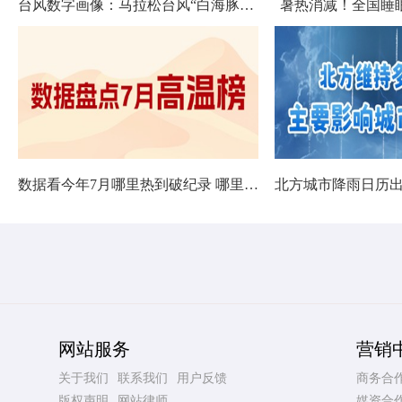
台风数字画像：马拉松台风“白海豚”将影响十余省份
暑热消减！全国睡
数据看今年7月哪里热到破纪录 哪里暑热连轴转
网站服务
营销
关于我们
联系我们
用户反馈
商务合
版权声明
网站律师
媒资合