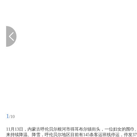
1
/10
11月13日，内蒙古呼伦贝尔根河市得耳布尔镇街头，一位妇女的围
来持续降温、降雪，呼伦贝尔地区目前有145条客运班线停运，停发37