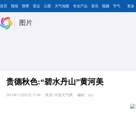
首页
预报
预警
雷达
云图
天气地图
专业产品
资讯
视频
节气
更多
图片
贵德秋色:“碧水丹山”黄河美
2011年11月01日 15:46
来源: 中国天气网
编辑：zyy