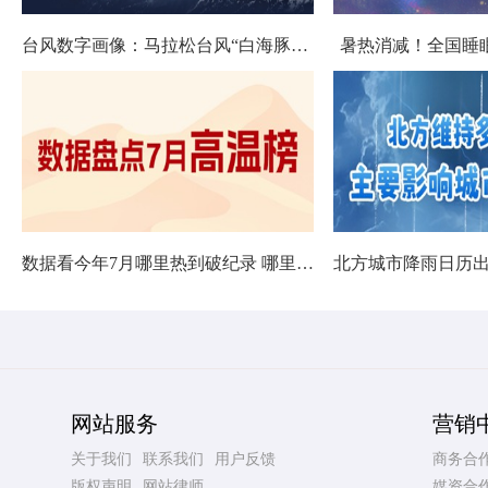
台风数字画像：马拉松台风“白海豚”将影响十余省份
暑热消减！全国睡
数据看今年7月哪里热到破纪录 哪里暑热连轴转
网站服务
营销
关于我们
联系我们
用户反馈
商务合
版权声明
网站律师
媒资合