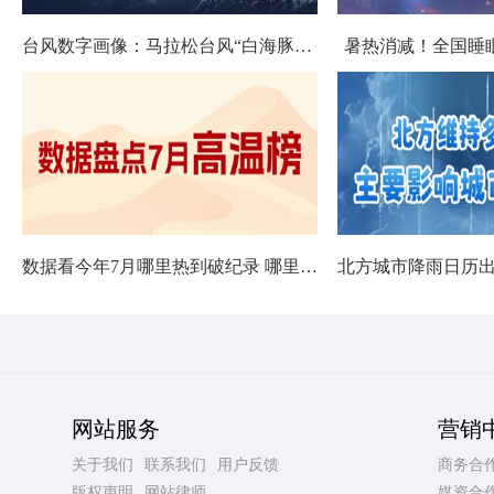
台风数字画像：马拉松台风“白海豚”将影响十余省份
暑热消减！全国睡
数据看今年7月哪里热到破纪录 哪里暑热连轴转
网站服务
营销
关于我们
联系我们
用户反馈
商务合
版权声明
网站律师
媒资合