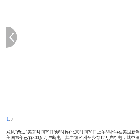
1
/9
飓风“桑迪”美东时间29日晚8时许(北京时间30日上午8时许)在美
美国东部已有300多万户断电，其中纽约州至少有17万户断电，其中