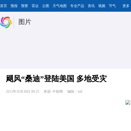
首页
预报
预警
雷达
云图
天气地图
专业产品
资讯
视频
节气
更多
图片
飓风“桑迪”登陆美国 多地受灾
2012年10月30日 09:23
来源: 中新网
编辑：hdl