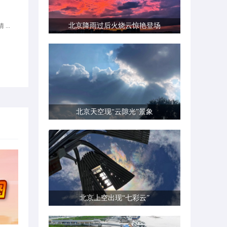
北京降雨过后火烧云惊艳登场
...
北京天空现“云隙光”景象
北京上空出现“七彩云”