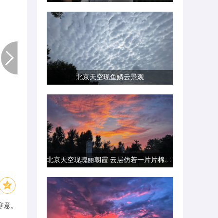
北京天空现鱼鳞云景观
北京天空现瑰丽朝霞 云层仿若一片片棉花糖
寒意。