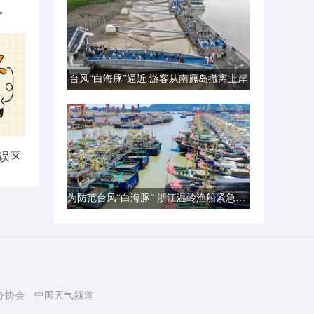
了
台风“白海豚”逼近 游客从南麂岛撤离上岸
误区
为防范台风“白海豚” 浙江温岭渔船紧急转港避风
务协会
中国天气频道