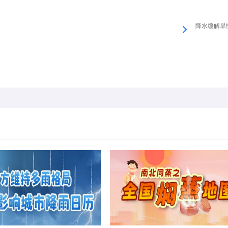
降水缓解旱情 