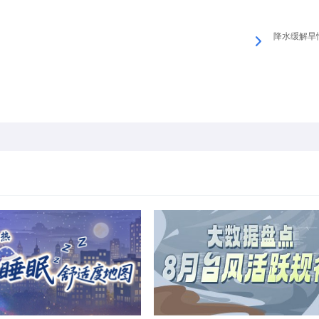
降水缓解旱情 