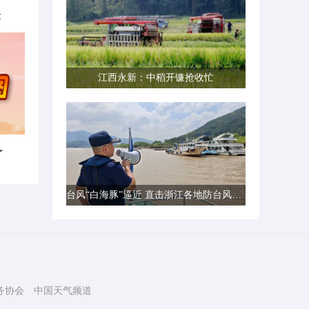
律
江西永新：中稻开镰抢收忙
了
台风“白海豚”逼近 直击浙江各地防台风一线现场
务协会
中国天气频道