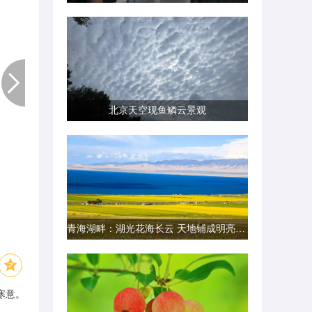
北京天空现鱼鳞云景观
青海湖畔：湖光花海长云 天地铺成明亮画卷
寒意。