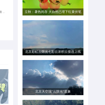
立秋：暑热尚存 大自然已埋下红黄伏笔
...
北京彩虹云隙光七彩云浓积云接连上线
北京天空现“云隙光”景象