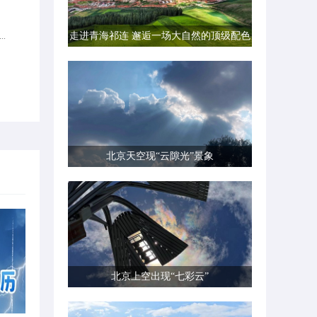
走进青海祁连 邂逅一场大自然的顶级配色
..
北京天空现“云隙光”景象
北京上空出现“七彩云”