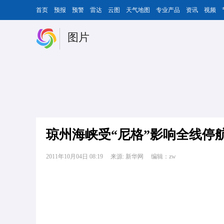
首页
预报
预警
雷达
云图
天气地图
专业产品
资讯
视频
图片
琼州海峡受“尼格”影响全线停
2011年10月04日 08:19
来源: 新华网
编辑：zw