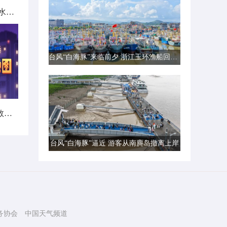
北方城市降雨日历出炉 看哪里雨水超长待机
台风“白海豚”来临前夕 浙江玉环渔船回港避风
暑热不打烊！首个全国热带夜指数地图发布
台风“白海豚”逼近 游客从南麂岛撤离上岸
务协会
中国天气频道