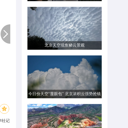
北京天空现鱼鳞云景观
今日份天空“显眼包” 北京浓积云强势抢镜
华社记