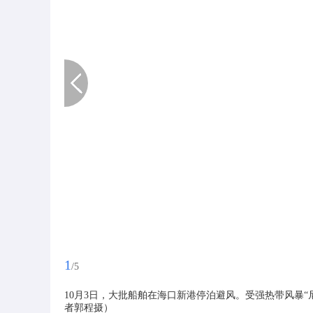
1
/5
10月3日，大批船舶在海口新港停泊避风。受强热带风暴“
者郭程摄）