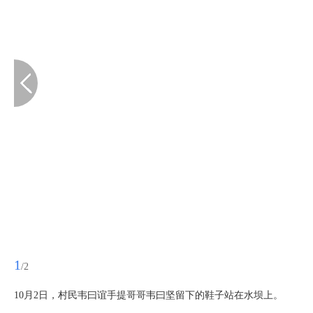
1
/2
10月2日，村民韦曰谊手提哥哥韦曰坚留下的鞋子站在水坝上。