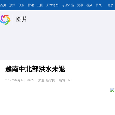
首页
预报
预警
雷达
云图
天气地图
专业产品
资讯
视频
节气
更多
图片
越南中北部洪水未退
2012年09月14日 09:22
来源: 新华网
编辑：hdl