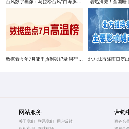
台风数字画像：马拉松台风“白海豚”将影响十余省份
暑热消减！全国睡
数据看今年7月哪里热到破纪录 哪里暑热连轴转
网站服务
营销
关于我们
联系我们
用户反馈
商务合
版权声明
网站律师
媒资合