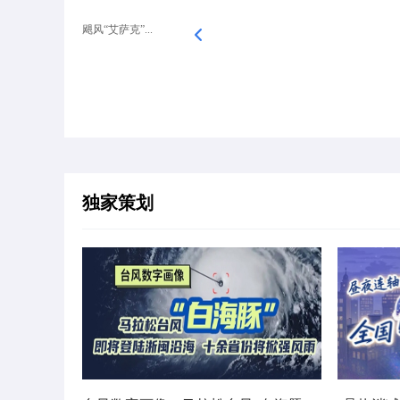
飓风“艾萨克”...
独家策划