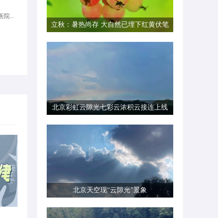
院...
立秋：暑热尚存 大自然已埋下红黄伏笔
北京彩虹云隙光七彩云浓积云接连上线
北京天空现“云隙光”景象