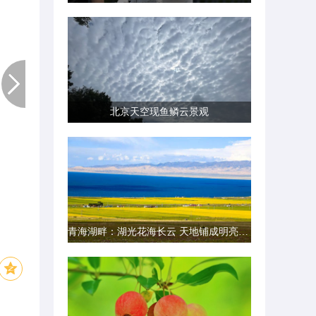
北京天空现鱼鳞云景观
青海湖畔：湖光花海长云 天地铺成明亮画卷