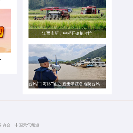
律
江西永新：中稻开镰抢收忙
了
台风“白海豚”逼近 直击浙江各地防台风一线现场
务协会
中国天气频道