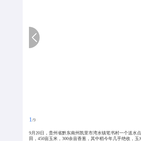
1
/9
9月20日，贵州省黔东南州凯里市湾水镇笔书村一个送水点，
田，450亩玉米，300余亩香葱，其中稻今年几乎绝收，