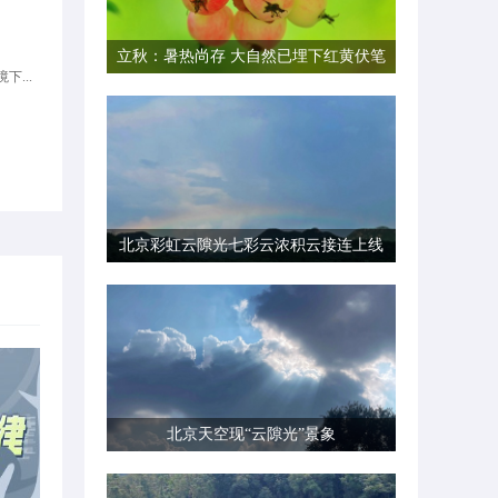
立秋：暑热尚存 大自然已埋下红黄伏笔
下...
北京彩虹云隙光七彩云浓积云接连上线
北京天空现“云隙光”景象