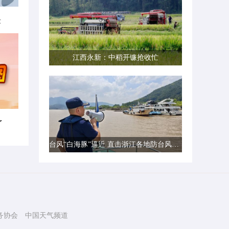
律
江西永新：中稻开镰抢收忙
了
台风“白海豚”逼近 直击浙江各地防台风一线现场
务协会
中国天气频道