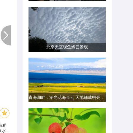
北京天空现鱼鳞云景观
青海湖畔：湖光花海长云 天地铺成明亮画卷
亩稻
泉水，