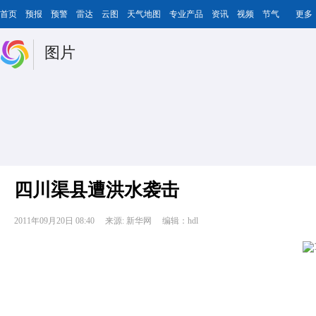
首页
预报
预警
雷达
云图
天气地图
专业产品
资讯
视频
节气
更多
图片
四川渠县遭洪水袭击
2011年09月20日 08:40
来源: 新华网
编辑：hdl