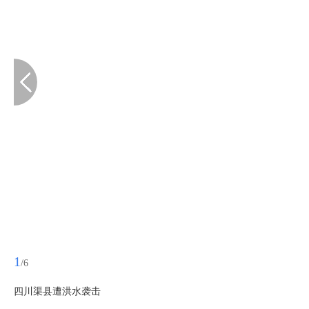
1
/6
四川渠县遭洪水袭击