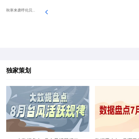
秋寒来袭呼伦贝...
独家策划