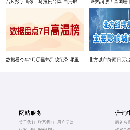
台风数字画像：马拉松台风“白海豚”将影响十余省份
暑热消减！全国睡
数据看今年7月哪里热到破纪录 哪里暑热连轴转
网站服务
营销
关于我们
联系我们
用户反馈
商务合
版权声明
网站律师
媒资合