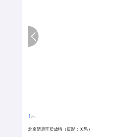
1
/6
北京清晨雨后放晴（摄影：关禺）