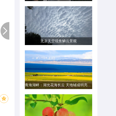
北京天空现鱼鳞云景观
青海湖畔：湖光花海长云 天地铺成明亮画卷