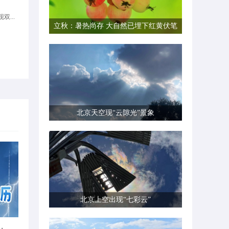
双...
立秋：暑热尚存 大自然已埋下红黄伏笔
北京天空现“云隙光”景象
北京上空出现“七彩云”