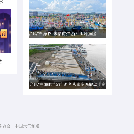
北方城市降雨日历出炉 看哪里雨水超长待机
台风“白海豚”来临前夕 浙江玉环渔船回港避风
暑热不打烊！首个全国热带夜指数地图发布
台风“白海豚”逼近 游客从南麂岛撤离上岸
务协会
中国天气频道