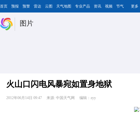
首页
预报
预警
雷达
云图
天气地图
专业产品
资讯
视频
节气
更多
图片
火山口闪电风暴宛如置身地狱
2012年06月14日 09:47
来源: 中国天气网
编辑：zyy