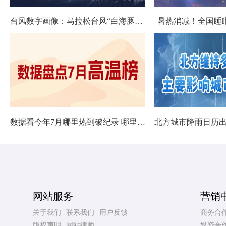
台风数字画像：马拉松台风“白海豚”将影响十余省份
暑热消减！全国睡
数据看今年7月哪里热到破纪录 哪里暑热连轴转
网站服务
营销
关于我们
联系我们
用户反馈
商务合
版权声明
网站律师
媒资合