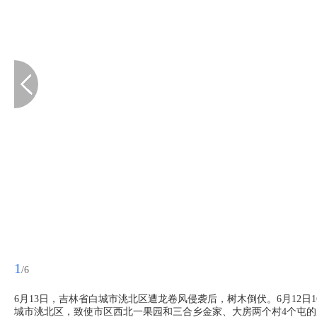
1
/6
6月13日，吉林省白城市洮北区遭龙卷风侵袭后，树木倒伏。6月12日
城市洮北区，致使市区西北一果园和三合乡金家、大房两个村4个屯的房