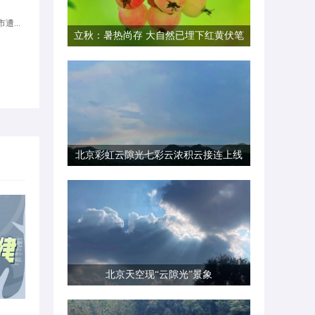
遭...
立秋：暑热尚存 大自然已埋下红黄伏笔
北京彩虹云隙光七彩云浓积云接连上线
北京天空现“云隙光”景象