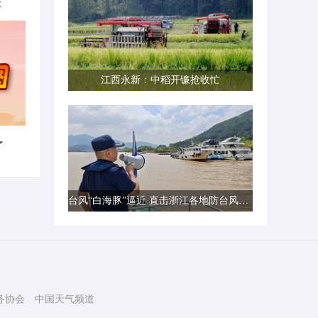
律
江西永新：中稻开镰抢收忙
了
台风“白海豚”逼近 直击浙江各地防台风一线现场
务协会
中国天气频道