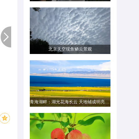
北京天空现鱼鳞云景观
青海湖畔：湖光花海长云 天地铺成明亮画卷