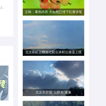
...
立秋：暑热尚存 大自然已埋下红黄伏笔
北京彩虹云隙光七彩云浓积云接连上线
北京天空现“云隙光”景象