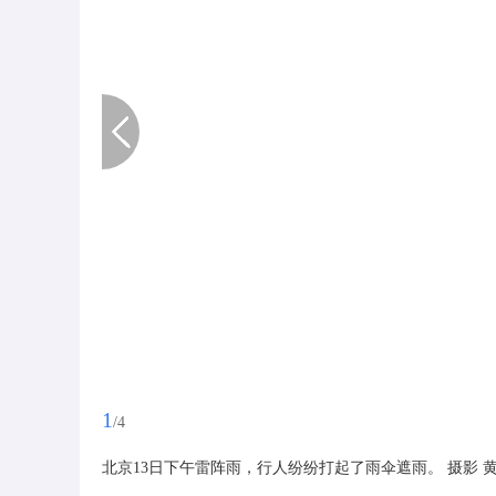
1
/4
北京13日下午雷阵雨，行人纷纷打起了雨伞遮雨。 摄影 