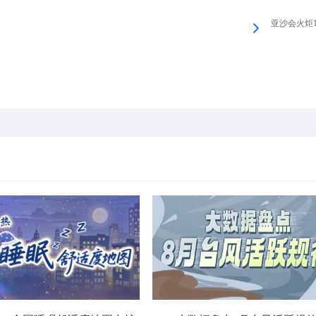
亚沙会火炬13