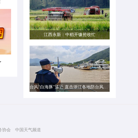
律
江西永新：中稻开镰抢收忙
了
台风“白海豚”逼近 直击浙江各地防台风一线现场
务协会
中国天气频道