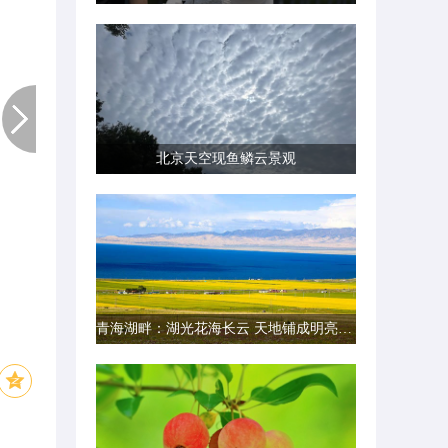
北京天空现鱼鳞云景观
青海湖畔：湖光花海长云 天地铺成明亮画卷