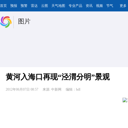
首页
预报
预警
雷达
云图
天气地图
专业产品
资讯
视频
节气
更多
图片
黄河入海口再现“泾渭分明”景观
2012年06月07日 08:57
来源: 中新网
编辑：hdl