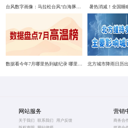
台风数字画像：马拉松台风“白海豚”将影响十余省份
暑热消减！全国睡
数据看今年7月哪里热到破纪录 哪里暑热连轴转
网站服务
营销
关于我们
联系我们
用户反馈
商务合
版权声明
网站律师
媒资合