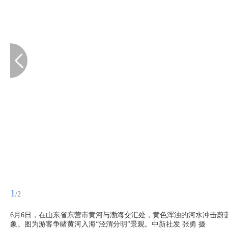
1
/2
6月6日，在山东省东营市黄河与渤海交汇处，黄色浑浊的河水冲击蔚
象。图为游客争睹黄河入海“泾渭分明”景观。中新社发 张勇 摄