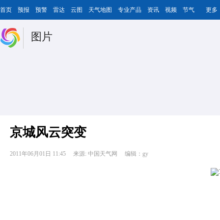
首页
预报
预警
雷达
云图
天气地图
专业产品
资讯
视频
节气
更多
图片
京城风云突变
2011年06月01日 11:45
来源: 中国天气网
编辑：gy