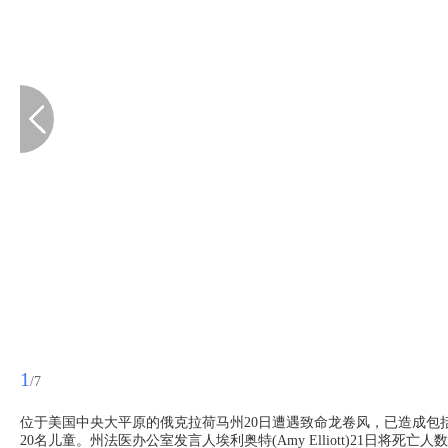
1
/7
位于美国中央大平原的俄克拉荷马州20日遭遇致命龙卷风，已造成包括
20名儿童。州法医办公室发言人埃利奥特(Amy Elliott)21日将