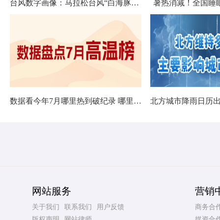
台风数字画像：马拉松台风“白海豚”将影响十余省份
暑热消减！全国睡
数据看今年7月哪里热到破纪录 哪里暑热连轴转
网站服务
营销
关于我们
联系我们
用户反馈
商务合
版权声明
网站律师
媒资合