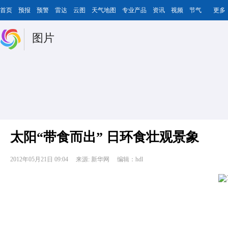
首页
预报
预警
雷达
云图
天气地图
专业产品
资讯
视频
节气
更多
图片
太阳“带食而出” 日环食壮观景象
2012年05月21日 09:04
来源: 新华网
编辑：hdl