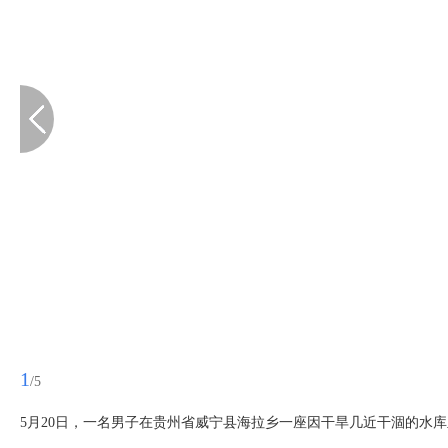
1
/5
5月20日，一名男子在贵州省威宁县海拉乡一座因干旱几近干涸的水库