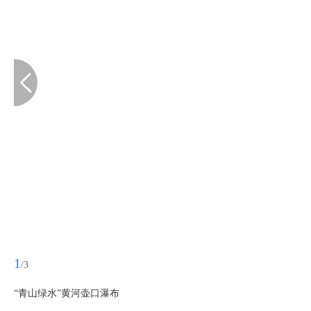
1
/3
“青山绿水”黄河壶口瀑布