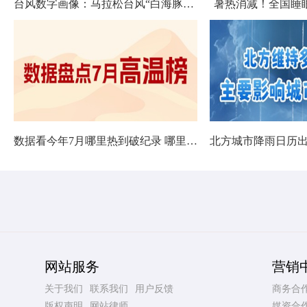
台风数字画像：马拉松台风“白海豚”将影响十余省份
暑热消减！全国睡
数据看今年7月哪里热到破纪录 哪里暑热连轴转
网站服务
营销
关于我们
联系我们
用户反馈
商务合
版权声明
网站律师
媒资合