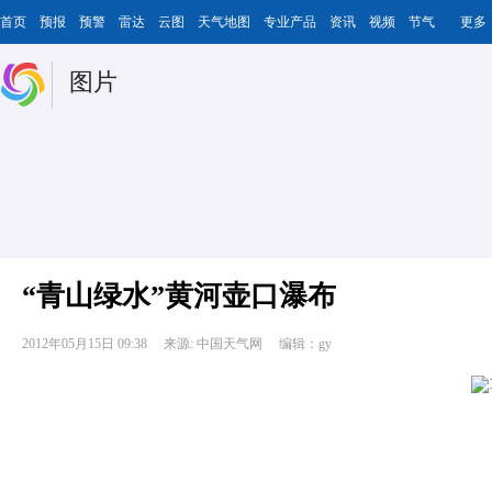
首页
预报
预警
雷达
云图
天气地图
专业产品
资讯
视频
节气
更多
图片
“青山绿水”黄河壶口瀑布
2012年05月15日 09:38
来源: 中国天气网
编辑：gy